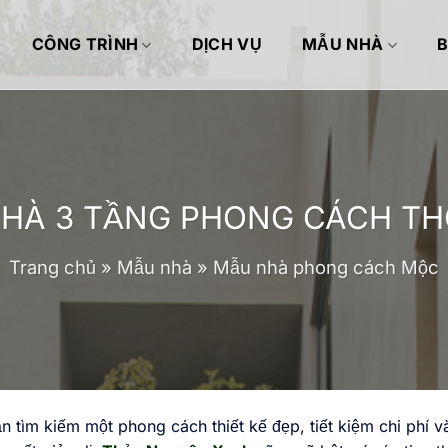
CÔNG TRÌNH
DỊCH VỤ
MẪU NHÀ
HÀ 3 TẦNG PHONG CÁCH T
Trang chủ
»
Mẫu nhà
»
Mẫu nhà phong cách Mộc
 tìm kiếm một phong cách thiết kế đẹp, tiết kiệm chi phí v