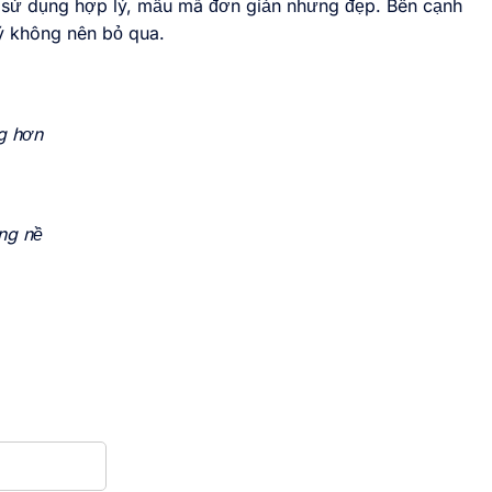
ính sử dụng hợp lý, mẫu mã đơn giản nhưng đẹp. Bên cạnh
lý không nên bỏ qua.
g hơn
ng nề