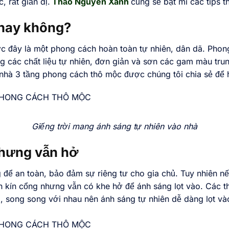
 rất giản dị.
Thảo Nguyên Xanh
cũng sẽ bật mí các tips th
 hay không?
c đây là một phong cách hoàn toàn tự nhiên, dân dã. Phong
 các chất liệu tự nhiên, đơn giản và sơn các gam màu trung 
hà 3 tầng phong cách thô mộc được chúng tôi chia sẻ để 
Giếng trời mang ánh sáng tự nhiên vào nhà
 nhưng vẫn hở
 để an toàn, bảo đảm sự riêng tư cho gia chủ. Tuy nhiên nếu
n kín cổng nhưng vẫn có khe hở để ánh sáng lọt vào. Các t
, song song với nhau nên ánh sáng tự nhiên dễ dàng lọt vào