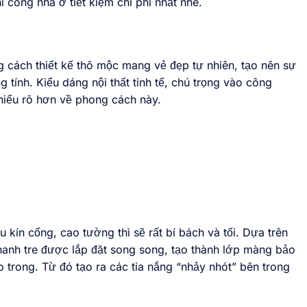
i công nhà ở tiết kiệm chi phí nhất nhé.
 cách thiết kế thô mộc mang vẻ đẹp tự nhiên, tạo nên sự
tính. Kiểu dáng nội thất tinh tế, chú trọng vào công
hiểu rõ hơn về phong cách này.
 kín cổng, cao tường thì sẽ rất bí bách và tối. Dựa trên
hanh tre được lắp đặt song song, tạo thành lớp màng bảo
 trong. Từ đó tạo ra các tia nắng “nhảy nhót” bên trong