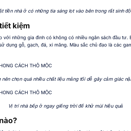
t tiền nhà ở có những tia sáng lọt vào bên trong rất sinh đ
tiết kiệm
p với những gia đình có không có nhiều ngân sách đầu tư. Bở
 sử dụng gỗ, gạch, đá, xi măng. Màu sắc chủ đạo là các g
 nên chọn quá nhiều chất liệu mảng tối dễ gây cảm giác nặ
Vị trí nhà bếp ở ngay giếng trời để khử mùi hiệu quả
 nào?