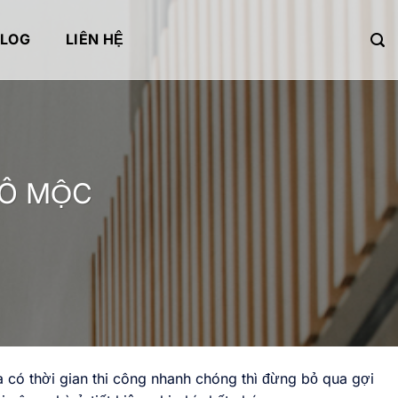
BLOG
LIÊN HỆ
HÔ MỘC
à có thời gian thi công nhanh chóng thì đừng bỏ qua gợi