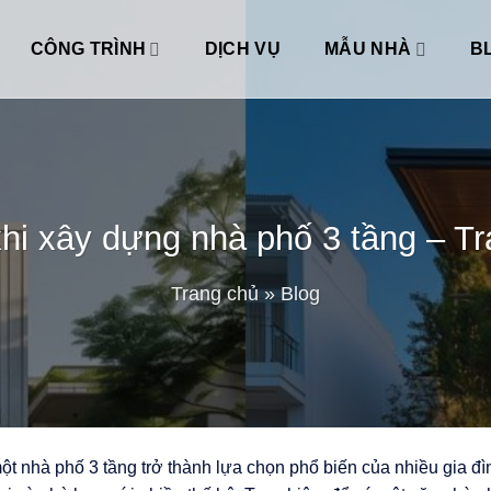
CÔNG TRÌNH
DỊCH VỤ
MẪU NHÀ
B
i xây dựng nhà phố 3 tầng – Trá
Trang chủ
»
Blog
t nhà phố 3 tầng trở thành lựa chọn phổ biến của nhiều gia đình