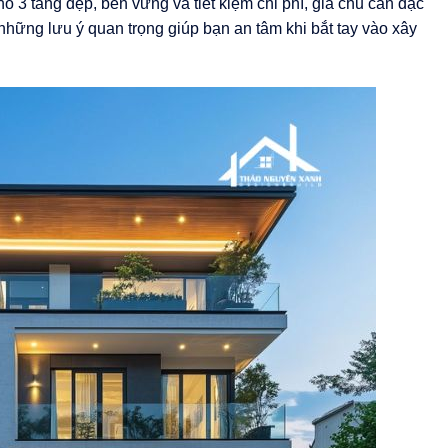
ố 3 tầng đẹp, bền vững và tiết kiệm chi phí, gia chủ cần đặc
những lưu ý quan trọng giúp bạn an tâm khi bắt tay vào xây