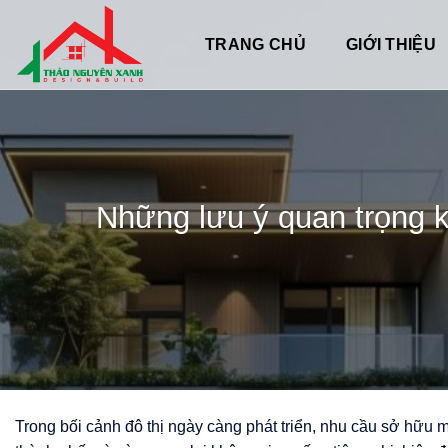
Chuyển
đến
TRANG CHỦ
GIỚI THIỆU
nội
dung
Những lưu ý quan trọng kh
Trong bối cảnh đô thị ngày càng phát triển, nhu cầu sở hữu mộ