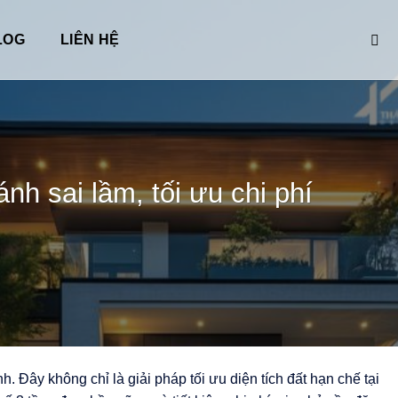
LOG
LIÊN HỆ
nh sai lầm, tối ưu chi phí
. Đây không chỉ là giải pháp tối ưu diện tích đất hạn chế tại