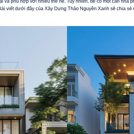
i và phù hợp với nhiều thế hệ. Tuy nhiên, để có một căn nhà ph
ố. Bài viết dưới đây của Xây Dựng Thảo Nguyên Xanh sẽ chia sẻ 